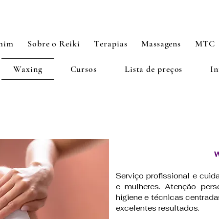
mim
Sobre o Reiki
Terapias
Massagens
MTC
Waxing
Cursos
Lista de preços
In
W
Serviço profissional e cui
e mulheres. Atenção pers
higiene e técnicas centrada
excelentes resultados.