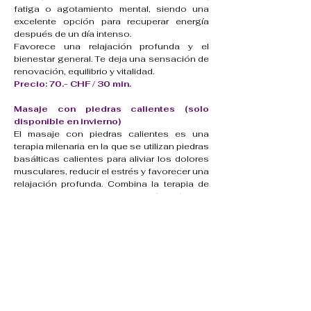
fatiga o agotamiento mental, siendo una
excelente opción para recuperar energía
después de un día intenso.
Favorece una relajación profunda y el
bienestar general.
Te deja una sensación de
renovación, equilibrio y vitalidad.
Precio: 70.- CHF / 30 min.
Masaje con piedras calientes (solo
disponible en invierno)
El masaje con piedras calientes es una
terapia milenaria en la que se utilizan piedras
basálticas calientes para aliviar los dolores
musculares, reducir el estrés y favorecer una
relajación profunda. Combina la terapia de
masaje con la termoterapia (calor) para
mejorar la circulación sanguínea, eliminar
toxinas y equilibrar la energía del cuerpo. Se
recomienda para aliviar la tensión y
aumentar el bienestar, pero está
contraindicado durante el embarazo, en
caso de infecciones y en determinadas
afecciones cutáneas o de salud.
Precio: 150.- CHF / 60 min.