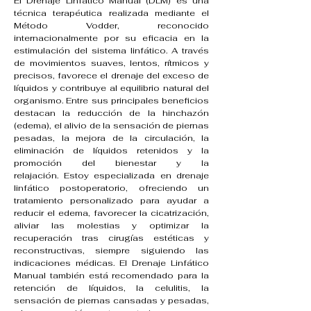
El Drenaje Linfático Manual (DLM) es una
técnica terapéutica realizada mediante el
Método Vodder, reconocido
internacionalmente por su eficacia en la
estimulación del sistema linfático. A través
de movimientos suaves, lentos, rítmicos y
precisos, favorece el drenaje del exceso de
líquidos y contribuye al equilibrio natural del
organismo.
Entre sus principales beneficios
destacan la reducción de la hinchazón
(edema), el alivio de la sensación de piernas
pesadas, la mejora de la circulación, la
eliminación de líquidos retenidos y la
promoción del bienestar y la
relajación.
Estoy especializada en drenaje
linfático postoperatorio, ofreciendo un
tratamiento personalizado para ayudar a
reducir el edema, favorecer la cicatrización,
aliviar las molestias y optimizar la
recuperación tras cirugías estéticas y
reconstructivas, siempre siguiendo las
indicaciones médicas.
El Drenaje Linfático
Manual también está recomendado para la
retención de líquidos, la celulitis, la
sensación de piernas cansadas y pesadas,