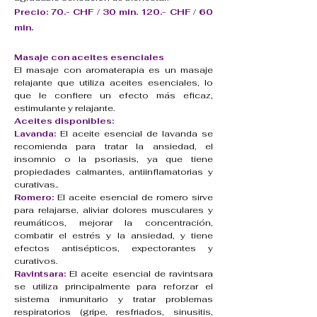
Precio: 70.- CHF / 30 min. 120.- CHF / 60
min.
Masaje con aceites esenciales
El masaje con aromaterapia es un masaje
relajante que utiliza aceites esenciales, lo
que le confiere un efecto más eficaz,
estimulante y relajante.
Aceites disponibles:
Lavanda:
El aceite esencial de lavanda se
recomienda para tratar la ansiedad, el
insomnio o la psoriasis, ya que tiene
propiedades calmantes, antiinflamatorias y
curativas..
Romero:
El aceite esencial de romero sirve
para relajarse, aliviar dolores musculares y
reumáticos, mejorar la concentración,
combatir el estrés y la ansiedad, y tiene
efectos antisépticos, expectorantes y
curativos.
Ravintsara:
El aceite esencial de ravintsara
se utiliza principalmente para reforzar el
sistema inmunitario y tratar problemas
respiratorios (gripe, resfriados, sinusitis,